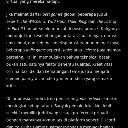
virtual yang mereka hadapi.
Jika melihat daftar
best games
global, beberapa judul
seperti
The Witcher 3: Wild Hunt
,
Elden Ring
, dan
The Last of
Us Part II
hampir selalu muncul di posisi puncak. Ketiganya
menunjukkan keseimbangan antara visual megah, narasi
emosional, dan kebebasan eksplorasi. Namun menariknya,
beberapa
indie game
seperti
Hades
atau
Celeste
juga mampu
bersaing. Hal ini membuktikan bahwa teknologi besar
bukan satu-satunya faktor penentu kualitas. Kreativitas,
orisinalitas ide, dan kematangan tema justru menjadi
elemen paling dicari oleh gamer modern yang semakin
kritis.
Di Indonesia sendiri, tren pencarian
game terbaik
semakin
meningkat setiap tahun. Banyak pemain lokal kini lebih
selektif memilih judul yang sesuai preferensi pribadi.
Dengan maraknya komunitas di platform seperti Discord
dan YouTube Gaming, gamer Indonesia menjadi bagian