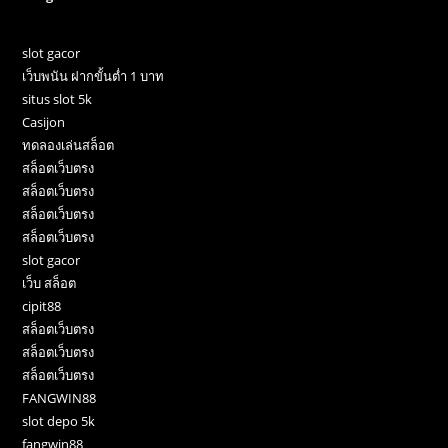
slot gacor
เว็บพนัน ฝากขั้นต่ำ 1 บาท
situs slot 5k
Casijon
ทดลองเล่นสล็อต
สล็อตเว็บตรง
สล็อตเว็บตรง
สล็อตเว็บตรง
สล็อตเว็บตรง
slot gacor
เว็บ สล็อต
cipit88
สล็อตเว็บตรง
สล็อตเว็บตรง
สล็อตเว็บตรง
FANGWIN88
slot depo 5k
fangwin88