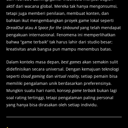
aktif dari wacana global. Mereka tak hanya mengonsumsi,
tetapi juga memberi penilaian, membuat konten, dan
bahkan ikut mengembangkan proyek game lokal seperti
DreadOut
atau
A Space for the Unbound
yang telah mendapat
pengakuan internasional. Fenomena ini memperlihatkan
bahwa “game terbaik” tak harus lahir dari studio besar;
kreativitas anak bangsa pun mampu menembus batas.
Dalam konteks masa depan,
best games
akan semakin sulit
didefinisikan secara universal. Dengan kemajuan teknologi
seperti
cloud gaming
dan
virtual reality
, setiap pemain bisa
memiliki pengalaman unik berdasarkan preferensinya.
Mungkin suatu hari nanti, konsep
game terbaik
bukan lagi
soal rating tertinggi, tetapi pengalaman paling personal
yang hanya bisa dirasakan oleh setiap individu.