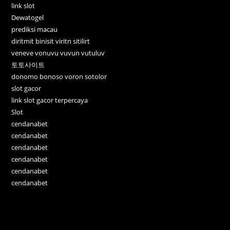
link slot
Dewatogel
prediksi macau
diritmit binisit viritn sitilirt
veneve vonuvu vuvun vutuluv
토토사이트
donomo bonoso voron sotolor
slot gacor
link slot gacor terpercaya
Slot
cendanabet
cendanabet
cendanabet
cendanabet
cendanabet
cendanabet