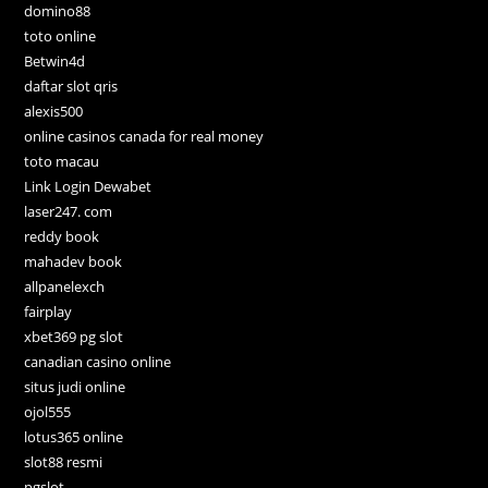
domino88
toto online
Betwin4d
daftar slot qris
alexis500
online casinos canada for real money
toto macau
Link Login Dewabet
laser247. com
reddy book
mahadev book
allpanelexch
fairplay
xbet369 pg slot
canadian casino online
situs judi online
ojol555
lotus365 online
slot88 resmi
pgslot