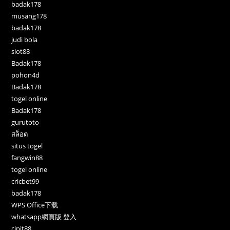
badak178
musang178
badak178
judi bola
slot88
Badak178
pohon4d
Badak178
togel online
Badak178
gurutoto
สล็อต
situs togel
fangwin88
togel online
cricbet99
badak178
WPS Office下载
whatsapp網頁版 登入
cipit88